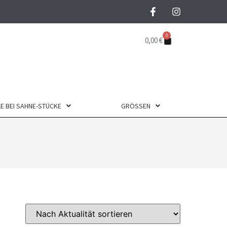
0
0,00
€
E BEI SAHNE-STÜCKE
GRÖSSEN