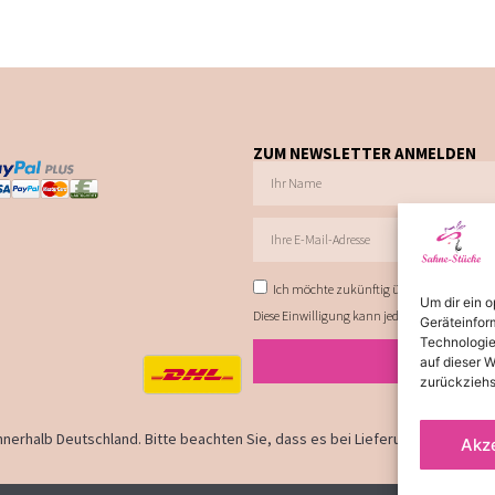
ZUM NEWSLETTER ANMELDEN
Ich möchte zukünftig über Trends, Schnä
Um dir ein 
Diese Einwilligung kann jederzeit via E-Mail 
Geräteinfor
Technologie
auf dieser W
zurückziehs
 innerhalb Deutschland. Bitte beachten Sie, dass es bei Lieferungen ins Aus
Akz