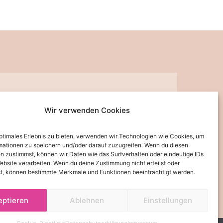
Wir verwenden Cookies
ppchen, Gutscheine, Aktionen und Angebote per E-Mail informiert werden.
optimales Erlebnis zu bieten, verwenden wir Technologien wie Cookies, um
widerrufen werden.
mationen zu speichern und/oder darauf zuzugreifen. Wenn du diesen
n zustimmst, können wir Daten wie das Surfverhalten oder eindeutige IDs
JETZT ABONNIEREN
ebsite verarbeiten. Wenn du deine Zustimmung nicht erteilst oder
t, können bestimmte Merkmale und Funktionen beeinträchtigt werden.
land zu einer Lieferzeit von 3-5 Tagen kommen kann.
eptieren
Ablehnen
Einstellungen