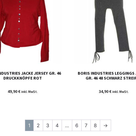
NDUSTRIES JACKE JERSEY GR. 46
BORIS INDUSTRIES LEGGINGS 
DRUCKKNÖPFE ROT
GR. 46 48 SCHWARZ STREI
49,90
€
34,90
€
inkl. MwSt.
inkl. MwSt.
1
2
3
4
…
6
7
8
→