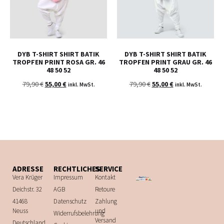
DYB T-SHIRT SHIRT BATIK
DYB T-SHIRT SHIRT BATIK
TROPFEN PRINT ROSA GR. 46
TROPFEN PRINT GRAU GR. 46
48 50 52
48 50 52
79,90
€
55,00
€
79,90
€
55,00
€
inkl. MwSt.
inkl. MwSt.
ADRESSE
RECHTLICHES
SERVICE
Vera Krüger
Impressum
Kontakt
Deichstr. 32
AGB
Retoure
41468
Datenschutz
Zahlung
Neuss
und
Widerrufsbelehrung
Versand
Deutschland