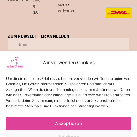
Cookie-
Vertrag
Richtlinie
widerrufen
(EU)
ZUM NEWSLETTER ANMELDEN
Wir verwenden Cookies
Ich möchte zukünftig über Trends, Schnäppchen, Gutscheine, Aktionen und
Um dir ein optimales Erlebnis zu bieten, verwenden wir Technologien wie
Angebote per E-Mail informiert werden. Diese Einwilligung kann jederzeit via E-Mail
Cookies, um Geräteinformationen zu speichern und/oder darauf
widerrufen werden.
zuzugreifen. Wenn du diesen Technologien zustimmst, können wir Daten
wie das Surfverhalten oder eindeutige IDs auf dieser Website verarbeiten.
JETZT ABONNIEREN
Wenn du deine Zustimmung nicht erteilst oder zurückziehst, können
bestimmte Merkmale und Funktionen beeinträchtigt werden.
Akzeptieren
*
Die Lieferzeit von 2-3 Tagen gilt für Lieferungen innerhalb
Deutschland. Bitte beachten Sie, dass es bei Lieferungen ins Ausland