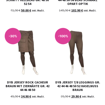
52 54
OPART-OPTIK
72,90
€
50,00
€
149,90
€
102,90
€
inkl. MwSt.
inkl. MwSt.
-30%
-100%
DYB JERSEY ROCK CACHEUR
DYB JERSEY 7/8 LEGGINGS GR.
BRAUN MIT ZIERNÄHTE GR. 42
42 44 46 48 50 52 HASELNUSS
44 46 48 50
BRAUN
49,90
€
34,90
€
39,90
€
29,90
€
inkl. MwSt.
inkl. MwSt.