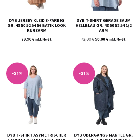
DYB JERSEY KLEID 3-FARBIG
DYB T-SHIRT GERADE SAUM
GR. 48 50 52 54 56 BATIK LOOK
HELLBLAU GR. 48 50 52 54 1/2
KURZARM
ARM
79,90
€
72,90
€
50,00
€
inkl. MwSt.
inkl. MwSt.
-31%
-31%
DYB T-SHIRT ASYMETRISCHER
DYB ÜBERGANGS MANTEL GR.
SCHNITT HELLBLAU GR. 48 50
44-48 50-56 BLAU SCHWARZ