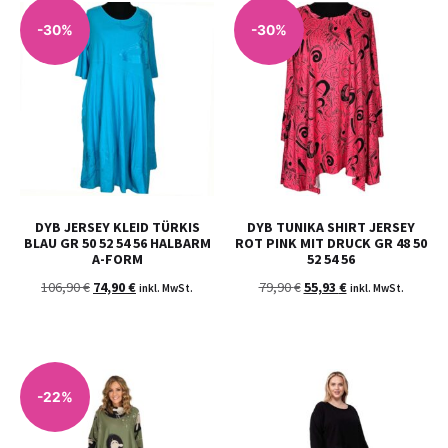
-30%
-30%
DYB JERSEY KLEID TÜRKIS
DYB TUNIKA SHIRT JERSEY
BLAU GR 50 52 54 56 HALBARM
ROT PINK MIT DRUCK GR 48 50
A-FORM
52 54 56
106,90
€
74,90
€
79,90
€
55,93
€
inkl. MwSt.
inkl. MwSt.
-22%