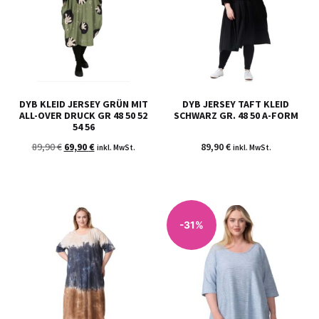
DYB KLEID JERSEY GRÜN MIT
DYB JERSEY TAFT KLEID
ALL-OVER DRUCK GR 48 50 52
SCHWARZ GR. 48 50 A-FORM
54 56
89,90
€
69,90
€
89,90
€
inkl. MwSt.
inkl. MwSt.
-31%