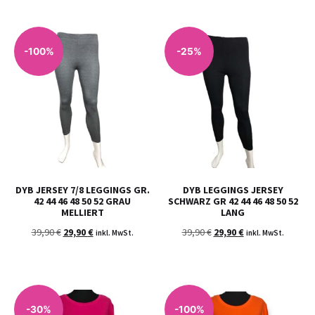
-100%
-25%
DYB JERSEY 7/8 LEGGINGS GR.
DYB LEGGINGS JERSEY
42 44 46 48 50 52 GRAU
SCHWARZ GR 42 44 46 48 50 52
MELLIERT
LANG
39,90
€
29,90
€
39,90
€
29,90
€
inkl. MwSt.
inkl. MwSt.
-30%
-100%