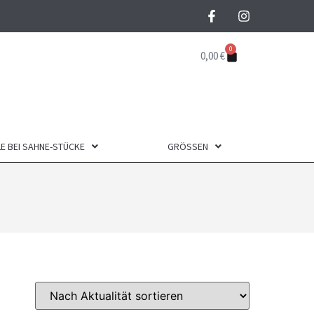
0
0,00
€
E BEI SAHNE-STÜCKE
GRÖSSEN