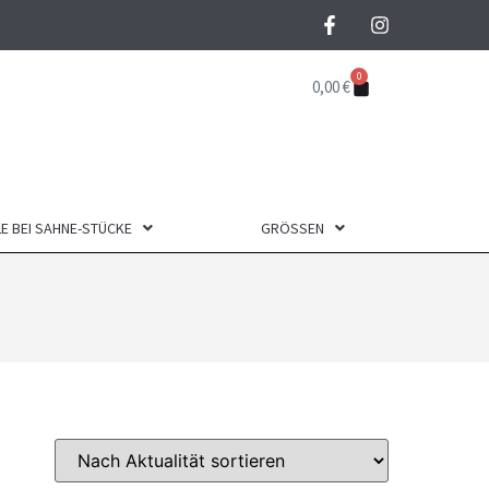
0
0,00
€
E BEI SAHNE-STÜCKE
GRÖSSEN