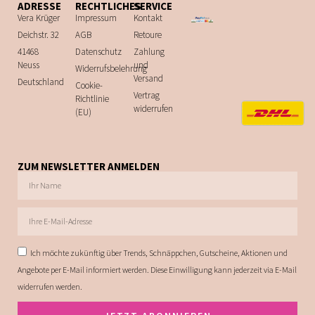
ADRESSE
RECHTLICHES
SERVICE
Vera Krüger
Impressum
Kontakt
Deichstr. 32
AGB
Retoure
41468
Datenschutz
Zahlung
Neuss
und
Widerrufsbelehrung
Versand
Deutschland
Cookie-
Vertrag
Richtlinie
widerrufen
(EU)
ZUM NEWSLETTER ANMELDEN
Ich möchte zukünftig über Trends, Schnäppchen, Gutscheine, Aktionen und
Angebote per E-Mail informiert werden. Diese Einwilligung kann jederzeit via E-Mail
widerrufen werden.