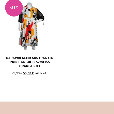
-31%
DARKWIN KLEID ABSTRAKTER
PRINT GR. 48 50 52 WEISS O
RANGE ROT
79,90
€
55,00
€
inkl. MwSt.