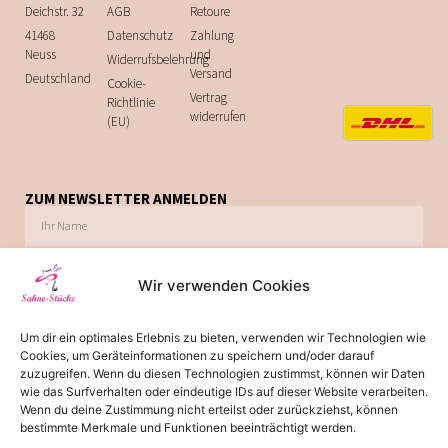
Deichstr. 32
AGB
Retoure
41468
Datenschutz
Zahlung
Neuss
und
Widerrufsbelehrung
Versand
Deutschland
Cookie-
Vertrag
Richtlinie
widerrufen
(EU)
ZUM NEWSLETTER ANMELDEN
Wir verwenden Cookies
Ich möchte zukünftig über Trends, Schnäppchen, Gutscheine, Aktionen und
Um dir ein optimales Erlebnis zu bieten, verwenden wir Technologien wie
Angebote per E-Mail informiert werden. Diese Einwilligung kann jederzeit via E-Mail
Cookies, um Geräteinformationen zu speichern und/oder darauf
widerrufen werden.
zuzugreifen. Wenn du diesen Technologien zustimmst, können wir Daten
wie das Surfverhalten oder eindeutige IDs auf dieser Website verarbeiten.
JETZT ABONNIEREN
Wenn du deine Zustimmung nicht erteilst oder zurückziehst, können
bestimmte Merkmale und Funktionen beeinträchtigt werden.