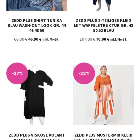
ZEDD PLUS SHIRT TUNIKA
ZEDD PLUS 2-TEILIGES KLEID
BLAU WASH-OUT LOOK GR. 44
MIT WAFFELSTRUKTUR GR. 48
46 48 50
50 52 BLAU
66,90
€
46,90
€
107,90
€
70,00
€
inkl. MwSt.
inkl. MwSt.
-37%
-22%
ZEDD PLUS VISKOSE VOLANT
ZEDD PLUS MUSTERMIX KLEID
KLEID GR. 48 50 52 54 56
GR. 48 50 52 54 ORANGE WEISS