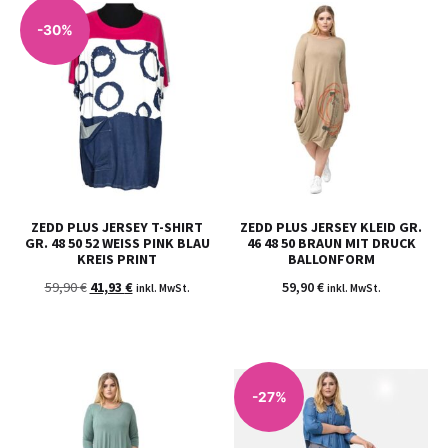
-30%
ZEDD PLUS JERSEY T-SHIRT
ZEDD PLUS JERSEY KLEID GR.
GR. 48 50 52 WEISS PINK BLAU K
46 48 50 BRAUN MIT DRUCK
REIS PRINT
BALLONFORM
59,90
€
41,93
€
59,90
€
inkl. MwSt.
inkl. MwSt.
-27%