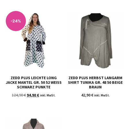
-24%
ZEDD PLUS LEICHTE LONG
ZEDD PLUS HERBST LANGARM
JACKE MANTEL GR. 50 52 WEISS S
SHIRT TUNIKA GR. 48 50 BEIGE
CHWARZ PUNKTE
BRAUN
124,90
€
94,90
€
42,90
€
inkl. MwSt.
inkl. MwSt.