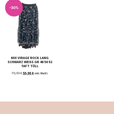
-30%
MIX VIRAGE ROCK LANG
SCHWARZ WEISS GR 48 50 52 T
AFT TÜLL
79,90
€
55,90
€
inkl. MwSt.