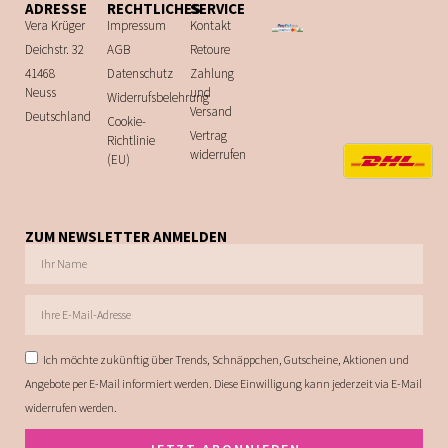
ADRESSE
RECHTLICHES
SERVICE
Vera Krüger
Impressum
Kontakt
Deichstr. 32
AGB
Retoure
41468
Datenschutz
Zahlung
Neuss
und
Widerrufsbelehrung
Versand
Deutschland
Cookie-
Vertrag
Richtlinie
widerrufen
(EU)
ZUM NEWSLETTER ANMELDEN
Ich möchte zukünftig über Trends, Schnäppchen, Gutscheine, Aktionen und
Angebote per E-Mail informiert werden. Diese Einwilligung kann jederzeit via E-Mail
widerrufen werden.