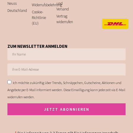
Neuss
und
Widerrufsbelehrung
Versand
Deutschland
Cookie-
Vertrag
Richtlinie
widerrufen
(EU)
ZUM NEWSLETTER ANMELDEN
Ich möchte zukünftig über Trends, Schnäppchen, Gutscheine, Aktionen und
Angebote per E-Mail informiert werden. Diese Einwilligung kann jederzeit via E-Mail
widerrufen werden.
JETZT ABONNIEREN
*
Die Lieferzeit von 2-3 Tagen gilt für Lieferungen innerhalb