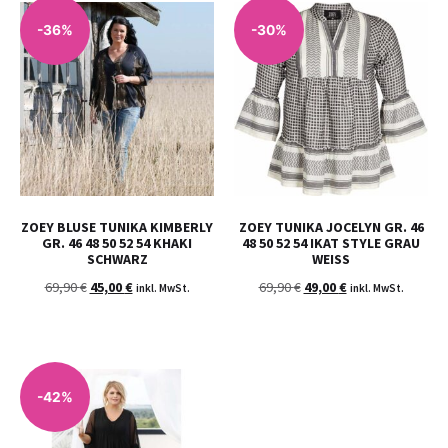
-36%
-30%
ZOEY BLUSE TUNIKA KIMBERLY
ZOEY TUNIKA JOCELYN GR. 46
GR. 46 48 50 52 54 KHAKI
48 50 52 54 IKAT STYLE GRAU
SCHWARZ
WEISS
69,90
€
45,00
€
69,90
€
49,00
€
inkl. MwSt.
inkl. MwSt.
-42%