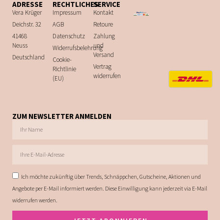
ADRESSE
RECHTLICHES
SERVICE
Vera Krüger
Impressum
Kontakt
Deichstr. 32
AGB
Retoure
41468
Datenschutz
Zahlung
Neuss
und
Widerrufsbelehrung
Versand
Deutschland
Cookie-
Vertrag
Richtlinie
widerrufen
(EU)
ZUM NEWSLETTER ANMELDEN
Ich möchte zukünftig über Trends, Schnäppchen, Gutscheine, Aktionen und
Angebote per E-Mail informiert werden. Diese Einwilligung kann jederzeit via E-Mail
widerrufen werden.