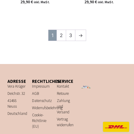
29,90
€
29,90
€
inkl. MwSt.
inkl. MwSt.
1
2
3
→
ADRESSE
RECHTLICHES
SERVICE
Vera Krüger
Impressum
Kontakt
Deichstr. 32
AGB
Retoure
41468
Datenschutz
Zahlung
Neuss
und
Widerrufsbelehrung
Versand
Deutschland
Cookie-
Vertrag
Richtlinie
widerrufen
(EU)