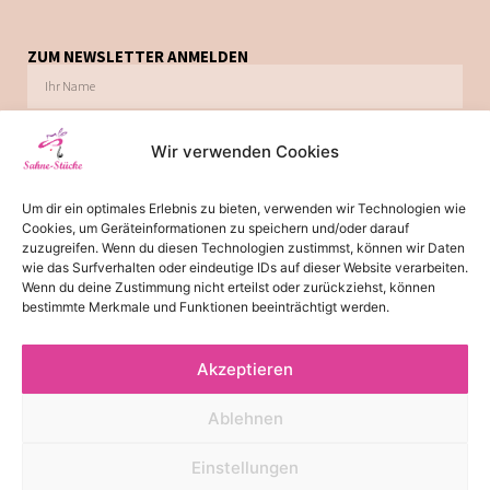
ZUM NEWSLETTER ANMELDEN
Wir verwenden Cookies
Ich möchte zukünftig über Trends, Schnäppchen, Gutscheine, Aktionen und
Um dir ein optimales Erlebnis zu bieten, verwenden wir Technologien wie
Angebote per E-Mail informiert werden. Diese Einwilligung kann jederzeit via E-Mail
Cookies, um Geräteinformationen zu speichern und/oder darauf
widerrufen werden.
zuzugreifen. Wenn du diesen Technologien zustimmst, können wir Daten
wie das Surfverhalten oder eindeutige IDs auf dieser Website verarbeiten.
JETZT ABONNIEREN
Wenn du deine Zustimmung nicht erteilst oder zurückziehst, können
bestimmte Merkmale und Funktionen beeinträchtigt werden.
Akzeptieren
*
Die Lieferzeit von 2-3 Tagen gilt für Lieferungen innerhalb
Deutschland. Bitte beachten Sie, dass es bei Lieferungen ins Ausland
Ablehnen
zu einer Lieferzeit von 3-5 Tagen kommen kann.
© 2026 - Alle Rechte reserviert
Einstellungen