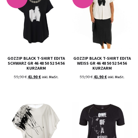
GOZZIP BLACK T-SHIRT EDITA
GOZZIP BLACK T-SHIRT EDITA
SCHWARZ GR 46 48 50 52 54 56
WEISS GR 46 48 50 52 54 56 K
KURZARM
URZARM
59,90
€
41,90
€
59,90
€
41,90
€
inkl. MwSt.
inkl. MwSt.