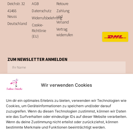
Deichstr. 32
AGB
Retoure
41468
Datenschutz
Zahlung
Neuss
und
Widerrufsbelehrung
Versand
Deutschland
Cookie-
Vertrag
Richtlinie
widerrufen
(EU)
ZUM NEWSLETTER ANMELDEN
Wir verwenden Cookies
Ich möchte zukünftig über Trends, Schnäppchen, Gutscheine, Aktionen und
Um dir ein optimales Erlebnis zu bieten, verwenden wir Technologien wie
Angebote per E-Mail informiert werden. Diese Einwilligung kann jederzeit via E-Mail
Cookies, um Geräteinformationen zu speichern und/oder darauf
widerrufen werden.
zuzugreifen. Wenn du diesen Technologien zustimmst, können wir Daten
wie das Surfverhalten oder eindeutige IDs auf dieser Website verarbeiten.
JETZT ABONNIEREN
Wenn du deine Zustimmung nicht erteilst oder zurückziehst, können
bestimmte Merkmale und Funktionen beeinträchtigt werden.