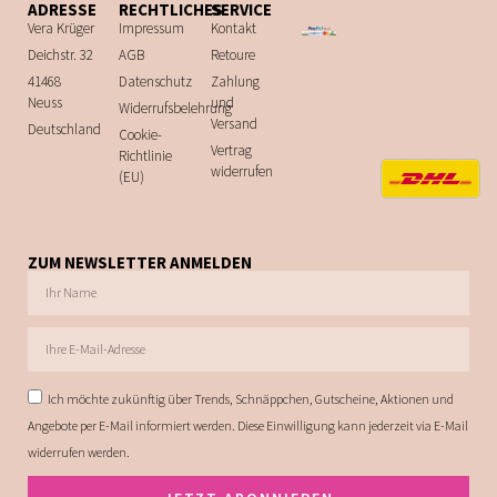
ADRESSE
RECHTLICHES
SERVICE
Vera Krüger
Impressum
Kontakt
Deichstr. 32
AGB
Retoure
41468
Datenschutz
Zahlung
Neuss
und
Widerrufsbelehrung
Versand
Deutschland
Cookie-
Vertrag
Richtlinie
widerrufen
(EU)
ZUM NEWSLETTER ANMELDEN
Ich möchte zukünftig über Trends, Schnäppchen, Gutscheine, Aktionen und
Angebote per E-Mail informiert werden. Diese Einwilligung kann jederzeit via E-Mail
widerrufen werden.