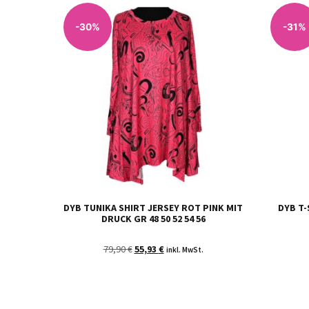
-30%
-31%
DYB TUNIKA SHIRT JERSEY ROT PINK MIT
DYB T-
DRUCK GR 48 50 52 54 56
79,90
€
55,93
€
inkl. MwSt.