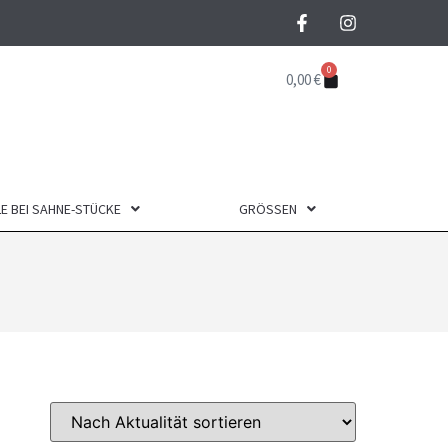
0
0,00
€
E BEI SAHNE-STÜCKE
GRÖSSEN