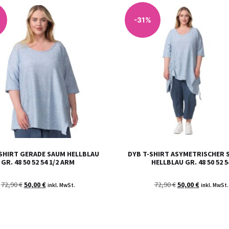
-31%
SHIRT GERADE SAUM HELLBLAU
DYB T-SHIRT ASYMETRISCHER 
GR. 48 50 52 54 1/2 ARM
HELLBLAU GR. 48 50 52 5
72,90
€
50,00
€
72,90
€
50,00
€
inkl. MwSt.
inkl. MwSt.