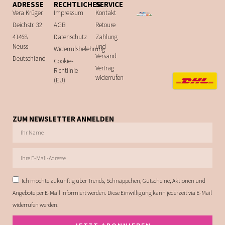
ADRESSE
RECHTLICHES
SERVICE
Vera Krüger
Impressum
Kontakt
Deichstr. 32
AGB
Retoure
41468
Datenschutz
Zahlung
Neuss
und
Widerrufsbelehrung
Versand
Deutschland
Cookie-
Vertrag
Richtlinie
widerrufen
(EU)
ZUM NEWSLETTER ANMELDEN
Ich möchte zukünftig über Trends, Schnäppchen, Gutscheine, Aktionen und
Angebote per E-Mail informiert werden. Diese Einwilligung kann jederzeit via E-Mail
widerrufen werden.