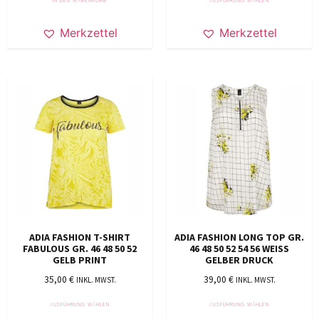
Merkzettel
Merkzettel
ADIA FASHION T-SHIRT
ADIA FASHION LONG TOP GR.
FABULOUS GR. 46 48 50 52
46 48 50 52 54 56 WEISS G
GELB PRINT
ELBER DRUCK
35,00
€
39,00
€
INKL. MWST.
INKL. MWST.
AUSFÜHRUNG WÄHLEN
AUSFÜHRUNG WÄHLEN