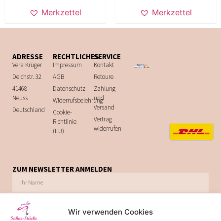
Merkzettel
Merkzettel
ADRESSE
RECHTLICHES
SERVICE
Vera Krüger
Impressum
Kontakt
Deichstr. 32
AGB
Retoure
41468
Datenschutz
Zahlung
Neuss
und
Widerrufsbelehrung
Versand
Deutschland
Cookie-
Vertrag
Richtlinie
widerrufen
(EU)
ZUM NEWSLETTER ANMELDEN
Wir verwenden Cookies