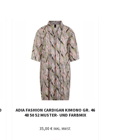
0
ADIA FASHION CARDIGAN KIMONO GR. 46
48 50 52 MUSTER- UND FARBMIX
35,00
€
INKL. MWST.
AUSFÜHRUNG WÄHLEN