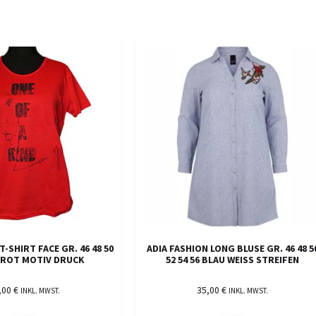
T-SHIRT FACE GR. 46 48 50
ADIA FASHION LONG BLUSE GR. 46 48 5
6 ROT MOTIV DRUCK
52 54 56 BLAU WEISS STREIFEN
,00
€
35,00
€
INKL. MWST.
INKL. MWST.
AUSFÜHRUNG WÄHLEN
AUSFÜHRUNG WÄHLEN