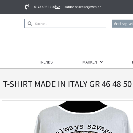
0173 496 1200
sahne-stuecke@web.de
Vertrag w
TRENDS
MARKEN
T-SHIRT MADE IN ITALY GR 46 48 