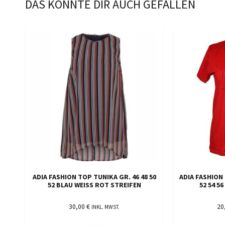
DAS KÖNNTE DIR AUCH GEFALLEN
ADIA FASHION TOP TUNIKA GR. 46 48 50
ADIA FASHION 
52 BLAU WEISS ROT STREIFEN
52 54 5
30,00
€
20
INKL. MWST.
AUSFÜHRUNG WÄHLEN