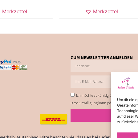
Merkzettel
Merkzettel
ZUM NEWSLETTER ANMELDEN
Ich möchte zukünftig über Trends, Schnä
Um dir ein 
Diese Einwilligung kann jederzeit via E-Mail 
Geräteinfor
Technologie
auf dieser W
zurückziehs
 innerhalb Deutschland. Bitte beachten Sie, dass es bei Lieferungen ins Aus