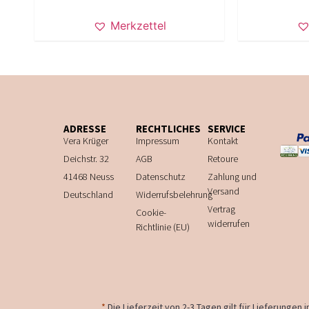
Merkzettel
ADRESSE
RECHTLICHES
SERVICE
Vera Krüger
Impressum
Kontakt
Deichstr. 32
AGB
Retoure
41468 Neuss
Datenschutz
Zahlung und
Versand
Deutschland
Widerrufsbelehrung
Vertrag
Cookie-
widerrufen
Richtlinie (EU)
*
Die Lieferzeit von 2-3 Tagen gilt für Lieferungen