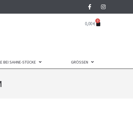
0
0,00
€
E BEI SAHNE-STÜCKE
GRÖSSEN