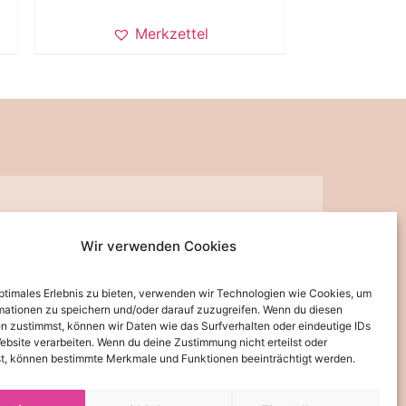
Merkzettel
Wir verwenden Cookies
ppchen, Gutscheine, Aktionen und Angebote per E-Mail informiert werden.
optimales Erlebnis zu bieten, verwenden wir Technologien wie Cookies, um
widerrufen werden.
mationen zu speichern und/oder darauf zuzugreifen. Wenn du diesen
n zustimmst, können wir Daten wie das Surfverhalten oder eindeutige IDs
JETZT ABONNIEREN
ebsite verarbeiten. Wenn du deine Zustimmung nicht erteilst oder
t, können bestimmte Merkmale und Funktionen beeinträchtigt werden.
land zu einer Lieferzeit von 3-5 Tagen kommen kann.