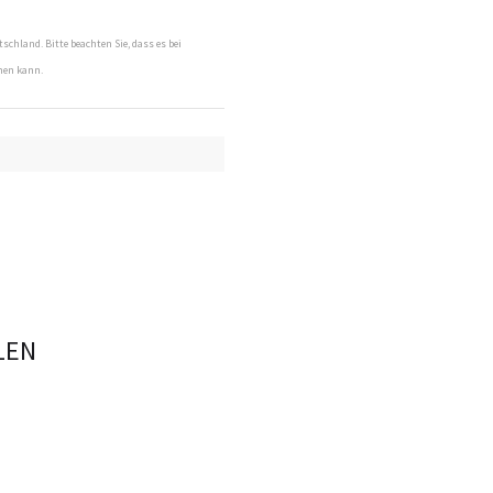
tschland. Bitte beachten Sie, dass es bei
men kann.
LEN