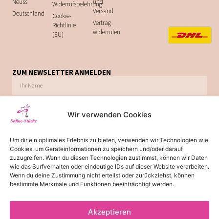
Neuss
und
Widerrufsbelehrung
Versand
Deutschland
Cookie-
Vertrag
Richtlinie
widerrufen
(EU)
ZUM NEWSLETTER ANMELDEN
Wir verwenden Cookies
Ich möchte zukünftig über Trends, Schnäppchen, Gutscheine, Aktionen und
Um dir ein optimales Erlebnis zu bieten, verwenden wir Technologien wie
Angebote per E-Mail informiert werden. Diese Einwilligung kann jederzeit via E-Mail
Cookies, um Geräteinformationen zu speichern und/oder darauf
widerrufen werden.
zuzugreifen. Wenn du diesen Technologien zustimmst, können wir Daten
wie das Surfverhalten oder eindeutige IDs auf dieser Website verarbeiten.
JETZT ABONNIEREN
Wenn du deine Zustimmung nicht erteilst oder zurückziehst, können
bestimmte Merkmale und Funktionen beeinträchtigt werden.
Akzeptieren
*
Die Lieferzeit von 2-3 Tagen gilt für Lieferungen innerhalb