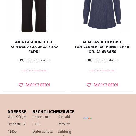
ADIA FASHION HOSE
ADIA FASHION BLUSE
SCHWARZ GR. 46 48 50 52
LANGARM BLAU PÜNKTCHEN
CAPRI
GR. 46 48 54 56
39,00
€
30,00
€
INKL. MWST.
INKL. MWST.
AUSFÜHRUNG WÄHLEN
AUSFÜHRUNG WÄHLEN
Merkzettel
Merkzettel
ADRESSE
RECHTLICHES
SERVICE
Vera Krüger
Impressum
Kontakt
Deichstr. 32
AGB
Retoure
41468
Datenschutz
Zahlung