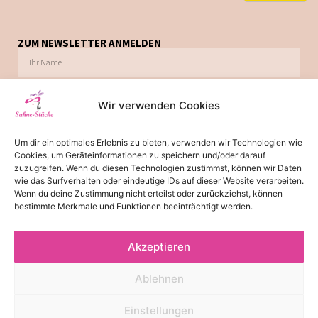
ZUM NEWSLETTER ANMELDEN
Wir verwenden Cookies
Ich möchte zukünftig über Trends, Schnäppchen, Gutscheine, Aktionen und
Um dir ein optimales Erlebnis zu bieten, verwenden wir Technologien wie
Angebote per E-Mail informiert werden. Diese Einwilligung kann jederzeit via E-Mail
Cookies, um Geräteinformationen zu speichern und/oder darauf
widerrufen werden.
zuzugreifen. Wenn du diesen Technologien zustimmst, können wir Daten
wie das Surfverhalten oder eindeutige IDs auf dieser Website verarbeiten.
JETZT ABONNIEREN
Wenn du deine Zustimmung nicht erteilst oder zurückziehst, können
bestimmte Merkmale und Funktionen beeinträchtigt werden.
Akzeptieren
*
Die Lieferzeit von 2-3 Tagen gilt für Lieferungen innerhalb
Deutschland. Bitte beachten Sie, dass es bei Lieferungen ins Ausland
Ablehnen
zu einer Lieferzeit von 3-5 Tagen kommen kann.
© 2026 - Alle Rechte reserviert
Einstellungen