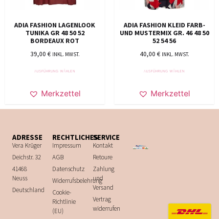
ADIA FASHION LAGENLOOK
ADIA FASHION KLEID FARB-
TUNIKA GR 48 50 52
UND MUSTERMIX GR. 46 48 50
BORDEAUX ROT
52 54 56
39,00
€
40,00
€
INKL. MWST.
INKL. MWST.
AUSFÜHRUNG WÄHLEN
AUSFÜHRUNG WÄHLEN
Merkzettel
Merkzettel
ADRESSE
RECHTLICHES
SERVICE
Vera Krüger
Impressum
Kontakt
Deichstr. 32
AGB
Retoure
41468
Datenschutz
Zahlung
Neuss
und
Widerrufsbelehrung
Versand
Deutschland
Cookie-
Vertrag
Richtlinie
widerrufen
(EU)