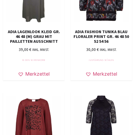
ADIA LAGENLOOK KLEID GR.
ADIA FASHION TUNIKA BLAU
46 48 (M) GRAU MIT
FLORALER PRINT GR. 46 48 50
PAILLETTEN AUSSCHNITT
52 54 56
39,00
€
30,00
€
INKL. MWST.
INKL. MWST.
IN DEN WARENKORB
AUSFÜHRUNG WÄHLEN
Merkzettel
Merkzettel