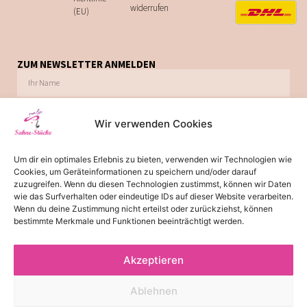
widerrufen
(EU)
ZUM NEWSLETTER ANMELDEN
Wir verwenden Cookies
Ich möchte zukünftig über Trends, Schnäppchen, Gutscheine, Aktionen und
Um dir ein optimales Erlebnis zu bieten, verwenden wir Technologien wie
Angebote per E-Mail informiert werden. Diese Einwilligung kann jederzeit via E-Mail
Cookies, um Geräteinformationen zu speichern und/oder darauf
widerrufen werden.
zuzugreifen. Wenn du diesen Technologien zustimmst, können wir Daten
wie das Surfverhalten oder eindeutige IDs auf dieser Website verarbeiten.
JETZT ABONNIEREN
Wenn du deine Zustimmung nicht erteilst oder zurückziehst, können
bestimmte Merkmale und Funktionen beeinträchtigt werden.
Akzeptieren
*
Die Lieferzeit von 2-3 Tagen gilt für Lieferungen innerhalb
Deutschland. Bitte beachten Sie, dass es bei Lieferungen ins Ausland
Ablehnen
zu einer Lieferzeit von 3-5 Tagen kommen kann.