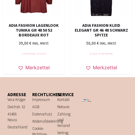
ADIA FASHION LAGENLOOK
ADIA FASHION KLEID
TUNIKA GR 48 50 52
ELEGANT GR 46 48 SCHWARZ
BORDEAUX ROT
SPITZE
39,00
€
50,00
€
INKL. MWST.
INKL. MWST.
AUSFÜHRUNG WÄHLEN
IN DEN WARENKORB
Merkzettel
Merkzettel
ADRESSE
RECHTLICHES
SERVICE
Vera Krüger
Impressum
Kontakt
Deichstr. 32
AGB
Retoure
41468
Datenschutz
Zahlung
Neuss
und
Widerrufsbelehrung
Versand
Deutschland
Cookie-
Vertrag
Richtlinie