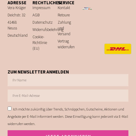
ADRESSE
RECHTLICHES
SERVICE
Vera Krüger
Impressum
Kontakt
Deichstr. 32
AGB
Retoure
41468
Datenschutz
Zahlung
Neuss
und
Widerrufsbelehrung
Versand
Deutschland
Cookie-
Vertrag
Richtlinie
widerrufen
(EU)
ZUM NEWSLETTER ANMELDEN
Ich möchte zukünftig über Trends, Schnäppchen, Gutscheine, Aktionen und
Angebote per E-Mail informiert werden. Diese Einwilligung kann jederzeit via E-Mail
widerrufen werden.