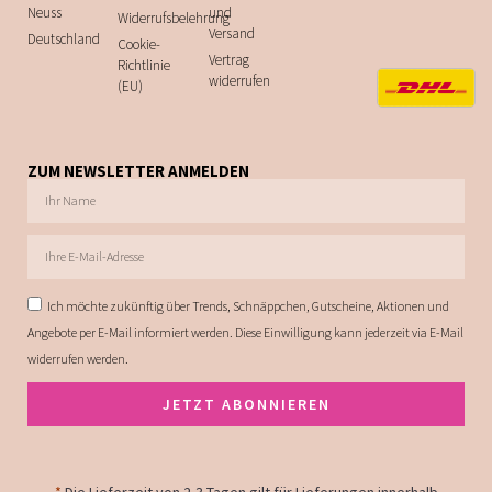
Neuss
und
Widerrufsbelehrung
Versand
Deutschland
Cookie-
Vertrag
Richtlinie
widerrufen
(EU)
ZUM NEWSLETTER ANMELDEN
Ich möchte zukünftig über Trends, Schnäppchen, Gutscheine, Aktionen und
Angebote per E-Mail informiert werden. Diese Einwilligung kann jederzeit via E-Mail
widerrufen werden.
JETZT ABONNIEREN
*
Die Lieferzeit von 2-3 Tagen gilt für Lieferungen innerhalb