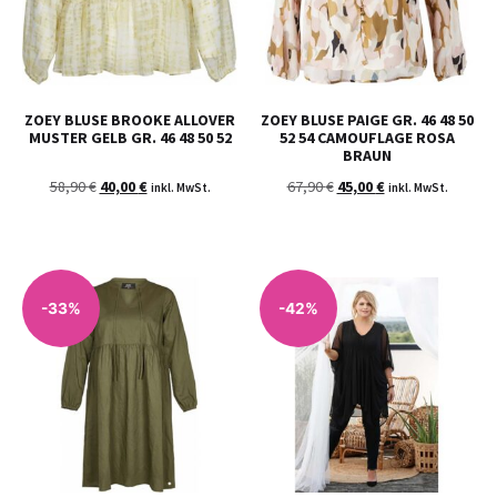
ZOEY BLUSE BROOKE ALLOVER
ZOEY BLUSE PAIGE GR. 46 48 50
MUSTER GELB GR. 46 48 50 52
52 54 CAMOUFLAGE ROSA
BRAUN
58,90
€
40,00
€
67,90
€
45,00
€
inkl. MwSt.
inkl. MwSt.
-33%
-42%