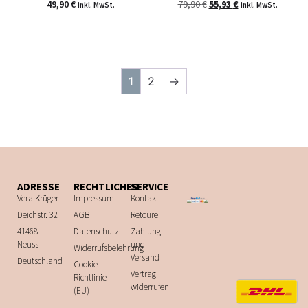
49,90
€
79,90
€
55,93
€
inkl. MwSt.
inkl. MwSt.
1
2
→
ADRESSE
RECHTLICHES
SERVICE
Vera Krüger
Impressum
Kontakt
Deichstr. 32
AGB
Retoure
41468
Datenschutz
Zahlung
Neuss
und
Widerrufsbelehrung
Versand
Deutschland
Cookie-
Vertrag
Richtlinie
widerrufen
(EU)