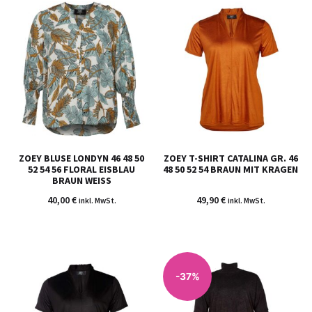
ZOEY BLUSE LONDYN 46 48 50
ZOEY T-SHIRT CATALINA GR. 46
52 54 56 FLORAL EISBLAU
48 50 52 54 BRAUN MIT KRAGEN
BRAUN WEISS
40,00
€
49,90
€
inkl. MwSt.
inkl. MwSt.
-37%