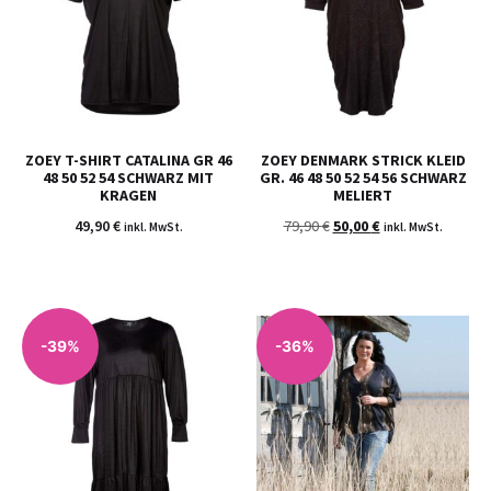
ZOEY T-SHIRT CATALINA GR 46
ZOEY DENMARK STRICK KLEID
48 50 52 54 SCHWARZ MIT
GR. 46 48 50 52 54 56 SCHWARZ
KRAGEN
MELIERT
49,90
€
79,90
€
50,00
€
inkl. MwSt.
inkl. MwSt.
-39%
-36%