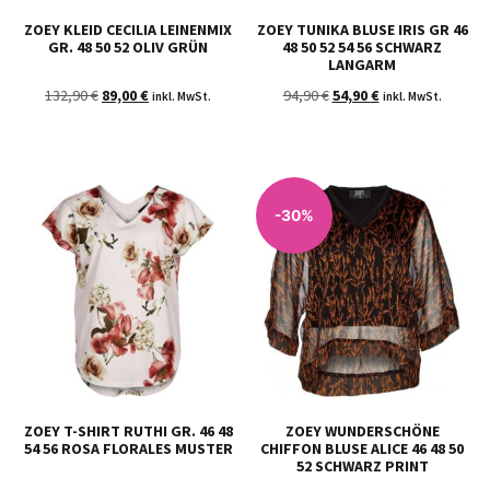
ZOEY KLEID CECILIA LEINENMIX
ZOEY TUNIKA BLUSE IRIS GR 46
GR. 48 50 52 OLIV GRÜN
48 50 52 54 56 SCHWARZ
LANGARM
132,90
€
89,00
€
94,90
€
54,90
€
inkl. MwSt.
inkl. MwSt.
-30%
ZOEY T-SHIRT RUTHI GR. 46 48
ZOEY WUNDERSCHÖNE
54 56 ROSA FLORALES MUSTER
CHIFFON BLUSE ALICE 46 48 50
52 SCHWARZ PRINT