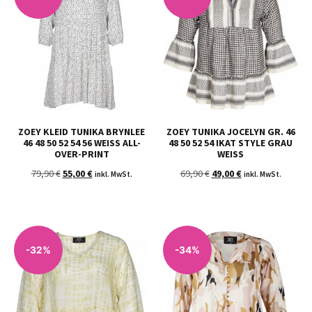
ZOEY KLEID TUNIKA BRYNLEE
ZOEY TUNIKA JOCELYN GR. 46
46 48 50 52 54 56 WEISS ALL-
48 50 52 54 IKAT STYLE GRAU
OVER-PRINT
WEISS
79,90
€
55,00
€
69,90
€
49,00
€
inkl. MwSt.
inkl. MwSt.
-32%
-34%