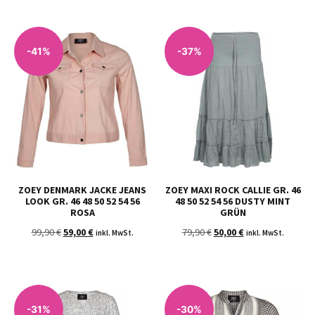
-41%
-37%
ZOEY DENMARK JACKE JEANS
ZOEY MAXI ROCK CALLIE GR. 46
LOOK GR. 46 48 50 52 54 56
48 50 52 54 56 DUSTY MINT
ROSA
GRÜN
99,90
€
59,00
€
79,90
€
50,00
€
inkl. MwSt.
inkl. MwSt.
-31%
-30%