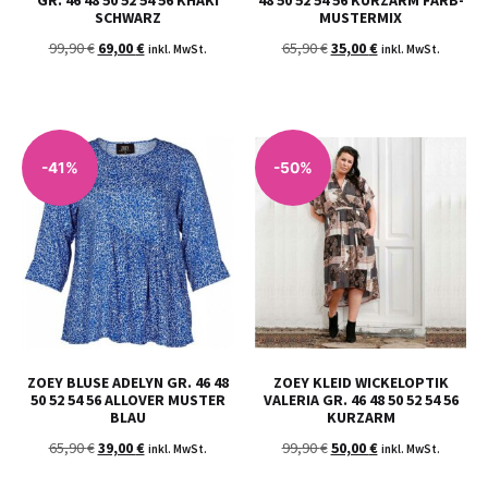
SCHWARZ
MUSTERMIX
99,90
€
69,00
€
65,90
€
35,00
€
inkl. MwSt.
inkl. MwSt.
-41%
-50%
ZOEY BLUSE ADELYN GR. 46 48
ZOEY KLEID WICKELOPTIK
50 52 54 56 ALLOVER MUSTER
VALERIA GR. 46 48 50 52 54 56
BLAU
KURZARM
65,90
€
39,00
€
99,90
€
50,00
€
inkl. MwSt.
inkl. MwSt.