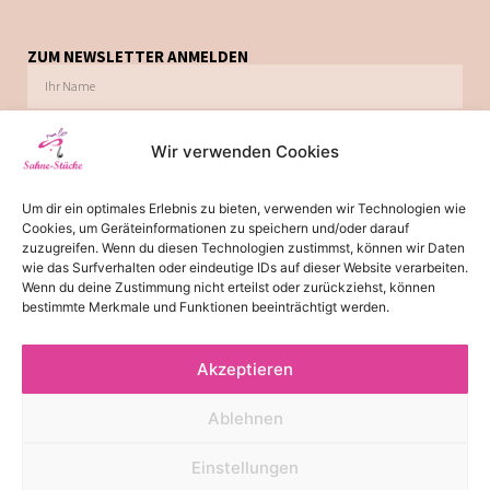
ZUM NEWSLETTER ANMELDEN
Wir verwenden Cookies
Ich möchte zukünftig über Trends, Schnäppchen, Gutscheine, Aktionen und
Um dir ein optimales Erlebnis zu bieten, verwenden wir Technologien wie
Angebote per E-Mail informiert werden. Diese Einwilligung kann jederzeit via E-Mail
Cookies, um Geräteinformationen zu speichern und/oder darauf
widerrufen werden.
zuzugreifen. Wenn du diesen Technologien zustimmst, können wir Daten
wie das Surfverhalten oder eindeutige IDs auf dieser Website verarbeiten.
JETZT ABONNIEREN
Wenn du deine Zustimmung nicht erteilst oder zurückziehst, können
bestimmte Merkmale und Funktionen beeinträchtigt werden.
Akzeptieren
*
Die Lieferzeit von 2-3 Tagen gilt für Lieferungen innerhalb
Deutschland. Bitte beachten Sie, dass es bei Lieferungen ins Ausland
Ablehnen
zu einer Lieferzeit von 3-5 Tagen kommen kann.
© 2026 - Alle Rechte reserviert
Einstellungen