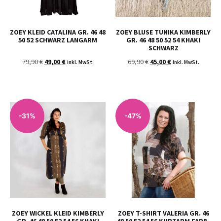
ZOEY KLEID CATALINA GR. 46 48
ZOEY BLUSE TUNIKA KIMBERLY
50 52 SCHWARZ LANGARM
GR. 46 48 50 52 54 KHAKI
SCHWARZ
79,90
€
49,00
€
69,90
€
45,00
€
inkl. MwSt.
inkl. MwSt.
-31%
-47%
ZOEY WICKEL KLEID KIMBERLY
ZOEY T-SHIRT VALERIA GR. 46
GR. 46 48 50 52 54 56 KHAKI
48 50 52 54 56 KURZARM FARB-