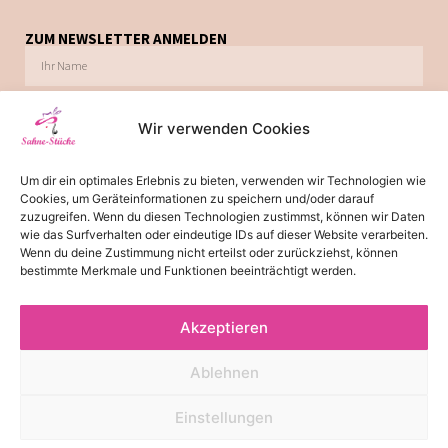
ZUM NEWSLETTER ANMELDEN
Wir verwenden Cookies
Ich möchte zukünftig über Trends, Schnäppchen, Gutscheine, Aktionen und
Um dir ein optimales Erlebnis zu bieten, verwenden wir Technologien wie
Angebote per E-Mail informiert werden. Diese Einwilligung kann jederzeit via E-Mail
Cookies, um Geräteinformationen zu speichern und/oder darauf
widerrufen werden.
zuzugreifen. Wenn du diesen Technologien zustimmst, können wir Daten
wie das Surfverhalten oder eindeutige IDs auf dieser Website verarbeiten.
JETZT ABONNIEREN
Wenn du deine Zustimmung nicht erteilst oder zurückziehst, können
bestimmte Merkmale und Funktionen beeinträchtigt werden.
Akzeptieren
*
Die Lieferzeit von 2-3 Tagen gilt für Lieferungen innerhalb
Deutschland. Bitte beachten Sie, dass es bei Lieferungen ins Ausland
Ablehnen
zu einer Lieferzeit von 3-5 Tagen kommen kann.
© 2026 - Alle Rechte reserviert
Einstellungen