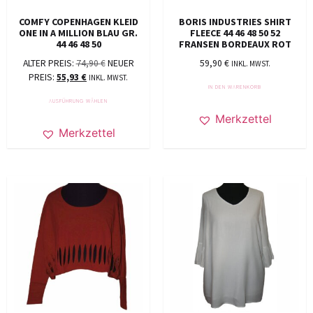
COMFY COPENHAGEN KLEID
BORIS INDUSTRIES SHIRT
ONE IN A MILLION BLAU GR.
FLEECE 44 46 48 50 52
44 46 48 50
FRANSEN BORDEAUX ROT
ALTER PREIS:
74,90
€
NEUER
59,90
€
INKL. MWST.
PREIS:
55,93
€
INKL. MWST.
IN DEN WARENKORB
AUSFÜHRUNG WÄHLEN
Merkzettel
Merkzettel