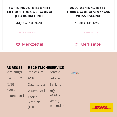
BORIS INDUSTRIES SHIRT
ADIA FASHION JERSEY
CUT-OUT LOOK GR. 44 46 48
TUNIKA 44 46 48 50 52 54 56
(EG) DUNKEL ROT
WEISS 3/4 ARM
44,90
€
40,00
€
INKL. MWST.
INKL. MWST.
IN DEN WARENKORB
AUSFÜHRUNG WÄHLEN
Merkzettel
Merkzettel
ADRESSE
RECHTLICHES
SERVICE
Vera Krüger
Impressum
Kontakt
Deichstr. 32
AGB
Retoure
41468
Datenschutz
Zahlung
Neuss
und
Widerrufsbelehrung
Versand
Deutschland
Cookie-
Vertrag
Richtlinie
widerrufen
(EU)