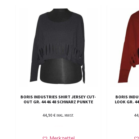
BORIS INDUSTRIES SHIRT JERSEY CUT-
BORIS INDU
OUT GR. 44 46 48 SCHWARZ PUNKTE
LOOK GR. 44
44,90
€
44
INKL. MWST.
IN DEN WARENKORB
Merkzettel