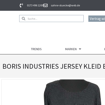
0173 496 1200
sahne-stuecke@web.de
Vertrag w
TRENDS
MARKEN
BORIS INDUSTRIES JERSEY KLEID 