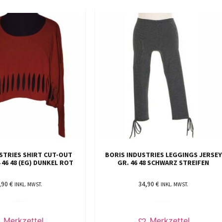
STRIES SHIRT CUT-OUT
BORIS INDUSTRIES LEGGINGS JERSEY
 46 48 (EG) DUNKEL ROT
GR. 46 48 SCHWARZ STREIFEN
,90
€
34,90
€
INKL. MWST.
INKL. MWST.
IN DEN WARENKORB
AUSFÜHRUNG WÄHLEN
Merkzettel
Merkzettel