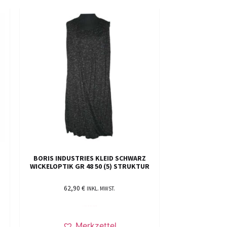
BORIS INDUSTRIES KLEID SCHWARZ
WICKELOPTIK GR 48 50 (5) STRUKTUR
62,90
€
INKL. MWST.
IN DEN WARENKORB
Merkzettel