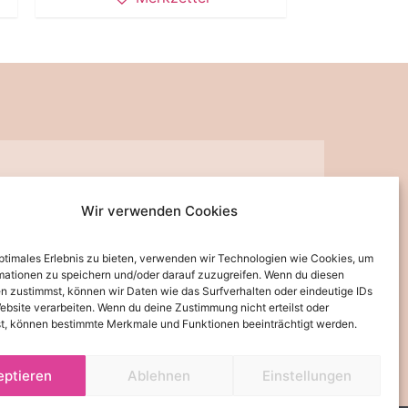
Wir verwenden Cookies
ppchen, Gutscheine, Aktionen und Angebote per E-Mail informiert werden.
optimales Erlebnis zu bieten, verwenden wir Technologien wie Cookies, um
widerrufen werden.
mationen zu speichern und/oder darauf zuzugreifen. Wenn du diesen
n zustimmst, können wir Daten wie das Surfverhalten oder eindeutige IDs
JETZT ABONNIEREN
ebsite verarbeiten. Wenn du deine Zustimmung nicht erteilst oder
t, können bestimmte Merkmale und Funktionen beeinträchtigt werden.
land zu einer Lieferzeit von 3-5 Tagen kommen kann.
eptieren
Ablehnen
Einstellungen