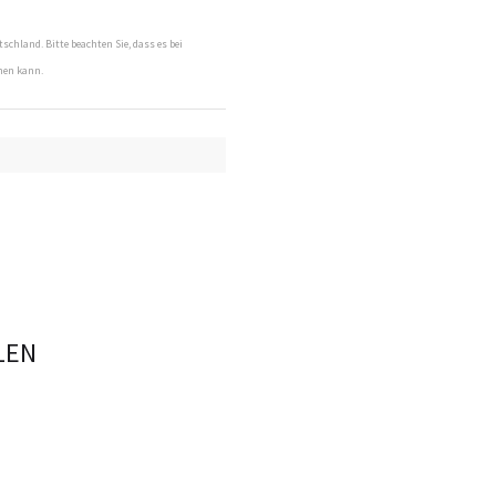
tschland. Bitte beachten Sie, dass es bei
men kann.
LEN