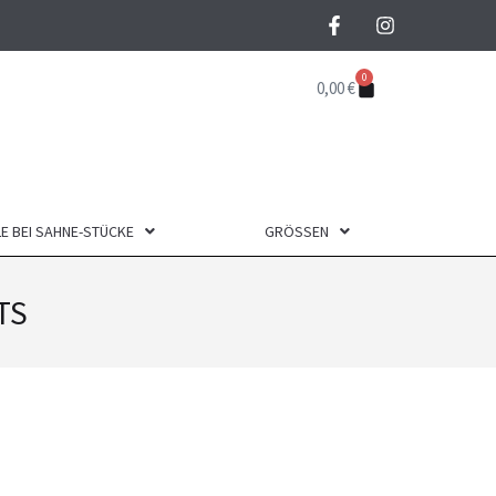
0
0,00
€
E BEI SAHNE-STÜCKE
GRÖSSEN
TS