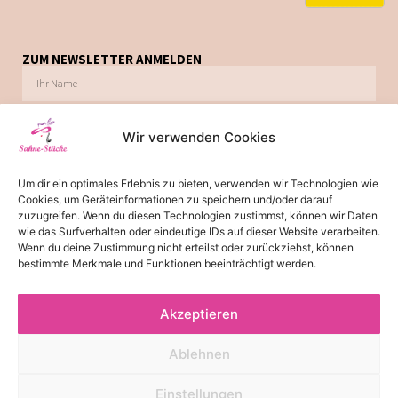
ZUM NEWSLETTER ANMELDEN
Wir verwenden Cookies
Ich möchte zukünftig über Trends, Schnäppchen, Gutscheine, Aktionen und
Um dir ein optimales Erlebnis zu bieten, verwenden wir Technologien wie
Angebote per E-Mail informiert werden. Diese Einwilligung kann jederzeit via E-Mail
Cookies, um Geräteinformationen zu speichern und/oder darauf
widerrufen werden.
zuzugreifen. Wenn du diesen Technologien zustimmst, können wir Daten
wie das Surfverhalten oder eindeutige IDs auf dieser Website verarbeiten.
JETZT ABONNIEREN
Wenn du deine Zustimmung nicht erteilst oder zurückziehst, können
bestimmte Merkmale und Funktionen beeinträchtigt werden.
Akzeptieren
*
Die Lieferzeit von 2-3 Tagen gilt für Lieferungen innerhalb
Deutschland. Bitte beachten Sie, dass es bei Lieferungen ins Ausland
Ablehnen
zu einer Lieferzeit von 3-5 Tagen kommen kann.
© 2026 - Alle Rechte reserviert
Einstellungen