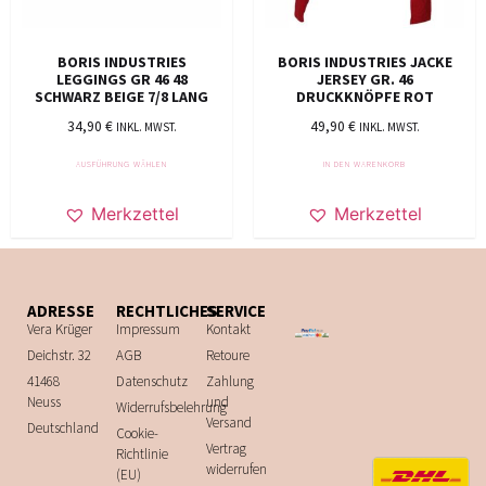
BORIS INDUSTRIES
BORIS INDUSTRIES JACKE
LEGGINGS GR 46 48
JERSEY GR. 46
SCHWARZ BEIGE 7/8 LANG
DRUCKKNÖPFE ROT
34,90
€
49,90
€
INKL. MWST.
INKL. MWST.
AUSFÜHRUNG WÄHLEN
IN DEN WARENKORB
Merkzettel
Merkzettel
ADRESSE
RECHTLICHES
SERVICE
Vera Krüger
Impressum
Kontakt
Deichstr. 32
AGB
Retoure
41468
Datenschutz
Zahlung
Neuss
und
Widerrufsbelehrung
Versand
Deutschland
Cookie-
Vertrag
Richtlinie
widerrufen
(EU)