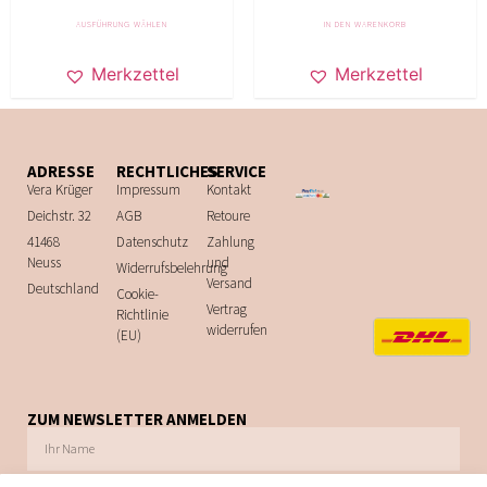
AUSFÜHRUNG WÄHLEN
IN DEN WARENKORB
Merkzettel
Merkzettel
ADRESSE
RECHTLICHES
SERVICE
Vera Krüger
Impressum
Kontakt
Deichstr. 32
AGB
Retoure
41468
Datenschutz
Zahlung
Neuss
und
Widerrufsbelehrung
Versand
Deutschland
Cookie-
Vertrag
Richtlinie
widerrufen
(EU)
ZUM NEWSLETTER ANMELDEN