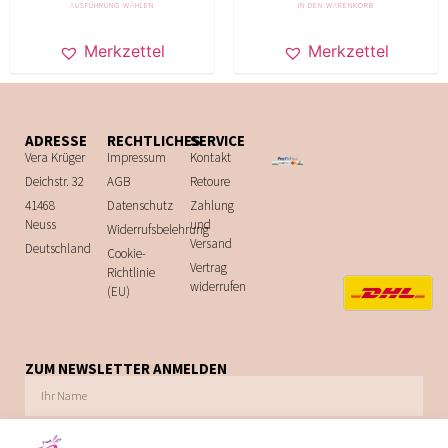
AUSFÜHRUNG WÄHLEN
IN DEN WARENKORB
Merkzettel
Merkzettel
ADRESSE
RECHTLICHES
SERVICE
Vera Krüger
Impressum
Kontakt
Deichstr. 32
AGB
Retoure
41468
Datenschutz
Zahlung
Neuss
und
Widerrufsbelehrung
Versand
Deutschland
Cookie-
Vertrag
Richtlinie
widerrufen
(EU)
ZUM NEWSLETTER ANMELDEN