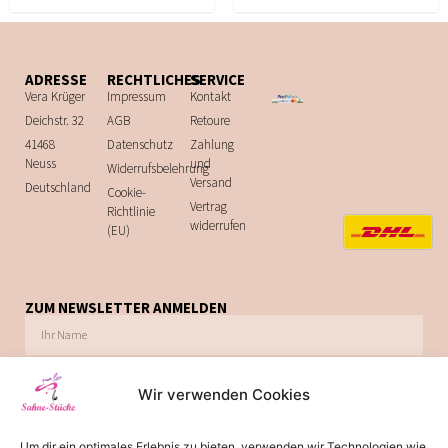
ADRESSE
RECHTLICHES
SERVICE
Vera Krüger
Impressum
Kontakt
Deichstr. 32
AGB
Retoure
41468
Datenschutz
Zahlung
Neuss
und
Widerrufsbelehrung
Versand
Deutschland
Cookie-
Vertrag
Richtlinie
widerrufen
(EU)
ZUM NEWSLETTER ANMELDEN
Wir verwenden Cookies
Ich möchte zukünftig über Trends, Schnäppchen, Gutscheine, Aktionen und
Um dir ein optimales Erlebnis zu bieten, verwenden wir Technologien wie