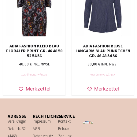
ADIA FASHION KLEID BLAU
ADIA FASHION BLUSE
FLORALER PRINT GR. 46 48 50
LANGARM BLAU PÜNKTCHEN
52 54 56
GR. 46 48 54 56
40,00
€
30,00
€
INKL. MWST.
INKL. MWST.
AUSFÜHRUNG WÄHLEN
AUSFÜHRUNG WÄHLEN
Merkzettel
Merkzettel
ADRESSE
RECHTLICHES
SERVICE
Vera Krüger
Impressum
Kontakt
Deichstr. 32
AGB
Retoure
41468
Datenschutz
Zahlung