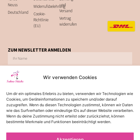
Neuss
und
Widerrufsbelehrung
Versand
Deutschland
Cookie-
Vertrag
Richtlinie
widerrufen
(EU)
ZUM NEWSLETTER ANMELDEN
Wir verwenden Cookies
Ich möchte zukünftig über Trends, Schnäppchen, Gutscheine, Aktionen und
Um dir ein optimales Erlebnis zu bieten, verwenden wir Technologien wie
Angebote per E-Mail informiert werden. Diese Einwilligung kann jederzeit via E-Mail
Cookies, um Geräteinformationen zu speichern und/oder darauf
widerrufen werden.
zuzugreifen. Wenn du diesen Technologien zustimmst, können wir Daten
wie das Surfverhalten oder eindeutige IDs auf dieser Website verarbeiten.
JETZT ABONNIEREN
Wenn du deine Zustimmung nicht erteilst oder zurückziehst, können
bestimmte Merkmale und Funktionen beeinträchtigt werden.
Akzeptieren