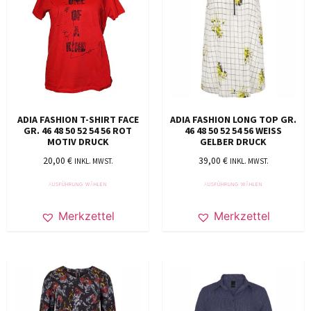
ADIA FASHION T-SHIRT FACE
ADIA FASHION LONG TOP GR.
GR. 46 48 50 52 54 56 ROT
46 48 50 52 54 56 WEISS G
MOTIV DRUCK
ELBER DRUCK
20,00
€
39,00
€
INKL. MWST.
INKL. MWST.
AUSFÜHRUNG WÄHLEN
AUSFÜHRUNG WÄHLEN
Merkzettel
Merkzettel