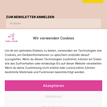
ZUM NEWSLETTER ANMELDEN
Wir verwenden Cookies
Ich möchte zukünftig über Trends, Schnäppchen, Gutscheine, Aktionen und
Um dir ein optimales Erlebnis zu bieten, verwenden wir Technologien wie
Angebote per E-Mail informiert werden. Diese Einwilligung kann jederzeit via E-Mail
Cookies, um Geräteinformationen zu speichern und/oder darauf
widerrufen werden.
zuzugreifen. Wenn du diesen Technologien zustimmst, können wir Daten
wie das Surfverhalten oder eindeutige IDs auf dieser Website verarbeiten.
JETZT ABONNIEREN
Wenn du deine Zustimmung nicht erteilst oder zurückziehst, können
bestimmte Merkmale und Funktionen beeinträchtigt werden.
Akzeptieren
*
Die Lieferzeit von 2-3 Tagen gilt für Lieferungen innerhalb
Deutschland. Bitte beachten Sie, dass es bei Lieferungen ins Ausland
Ablehnen
zu einer Lieferzeit von 3-5 Tagen kommen kann.
© 2026 - Alle Rechte reserviert