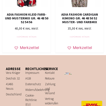
ADIA FASHION KLEID FARB-
ADIA FASHION CARDIGAN
UND MUSTERMIX GR. 46 48 50
KIMONO GR. 46 48 50 52
52 54 56
MUSTER- UND FARBMIX
40,00
€
35,00
€
INKL. MWST.
INKL. MWST.
AUSFÜHRUNG WÄHLEN
AUSFÜHRUNG WÄHLEN
Merkzettel
Merkzettel
ADRESSE
RECHTLICHES
SERVICE
Vera Krüger
Impressum
Kontakt
Deichstr. 32
AGB
Retoure
41468
Datenschutz
Zahlung
Neuss
und
Widerrufsbelehrung
Versand
Deutschland
Cookie-
Vertrag
Richtlinie
widerrufen
(EU)