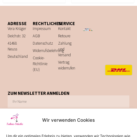
ADRESSE
RECHTLICHES
SERVICE
Vera Krüger
Impressum
Kontakt
Deichstr. 32
AGB
Retoure
41468
Datenschutz
Zahlung
Neuss
und
Widerrufsbelehrung
Versand
Deutschland
Cookie-
Vertrag
Richtlinie
widerrufen
(EU)
ZUM NEWSLETTER ANMELDEN
Wir verwenden Cookies
Ich möchte zukünftig über Trends, Schnäppchen, Gutscheine, Aktionen und
Um dir ein optimales Erlebnis zu bieten, verwenden wir Technologien wie