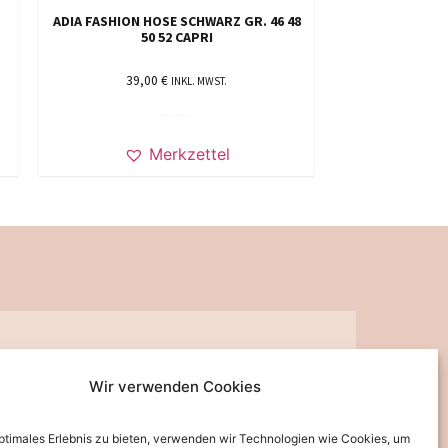
ADIA FASHION HOSE SCHWARZ GR. 46 48
50 52 CAPRI
39,00
€
INKL. MWST.
AUSFÜHRUNG WÄHLEN
Merkzettel
Wir verwenden Cookies
ppchen, Gutscheine, Aktionen und Angebote per E-Mail informiert werden.
optimales Erlebnis zu bieten, verwenden wir Technologien wie Cookies, um