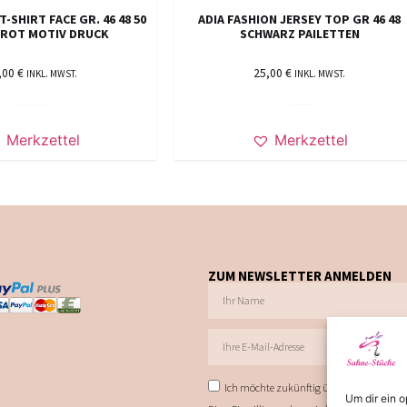
T-SHIRT FACE GR. 46 48 50
ADIA FASHION JERSEY TOP GR 46 48
6 ROT MOTIV DRUCK
SCHWARZ PAILETTEN
,00
€
25,00
€
INKL. MWST.
INKL. MWST.
AUSFÜHRUNG WÄHLEN
IN DEN WARENKORB
Merkzettel
Merkzettel
ZUM NEWSLETTER ANMELDEN
Ich möchte zukünftig über Trends, Schnä
Um dir ein 