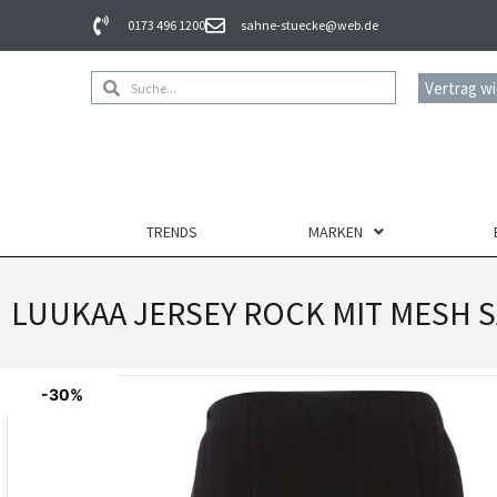
0173 496 1200
sahne-stuecke@web.de
Vertrag w
TRENDS
MARKEN
LUUKAA JERSEY ROCK MIT MESH S
-30%