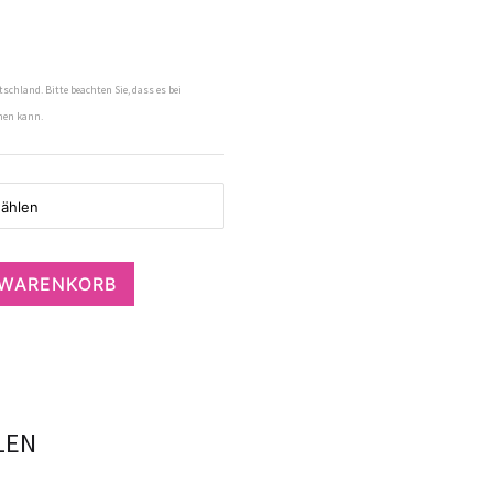
tschland. Bitte beachten Sie, dass es bei
men kann.
 WARENKORB
LEN