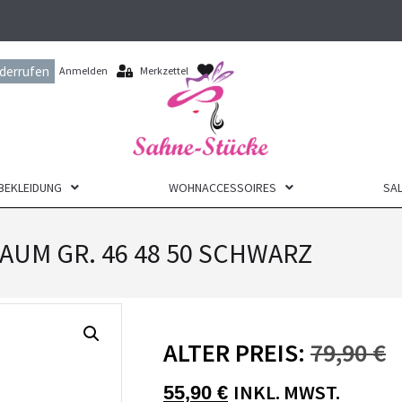
iderrufen
Anmelden
Merkzettel
BEKLEIDUNG
WOHNACCESSOIRES
SAL
AUM GR. 46 48 50 SCHWARZ
ALTER PREIS:
79,90
€
INKL. MWST.
55,90
€