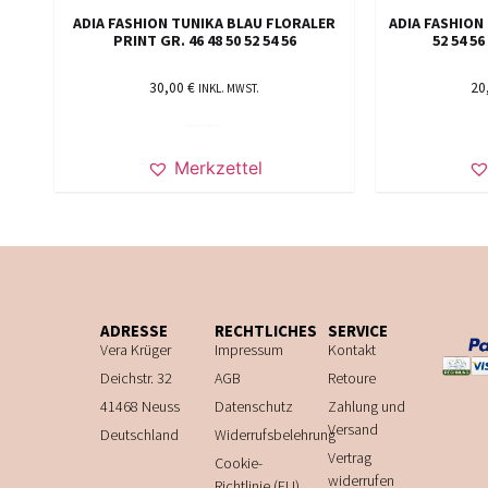
ADIA FASHION TUNIKA BLAU FLORALER
ADIA FASHION 
PRINT GR. 46 48 50 52 54 56
52 54 5
30,00
€
20
INKL. MWST.
AUSFÜHRUNG WÄHLEN
Merkzettel
ADRESSE
RECHTLICHES
SERVICE
Vera Krüger
Impressum
Kontakt
Deichstr. 32
AGB
Retoure
41468 Neuss
Datenschutz
Zahlung und
Versand
Deutschland
Widerrufsbelehrung
Vertrag
Cookie-
widerrufen
Richtlinie (EU)