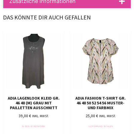
Zusätzliche Informationen
DAS KÖNNTE DIR AUCH GEFALLEN
ADIA LAGENLOOK KLEID GR.
ADIA FASHION T-SHIRT GR.
46 48 (M) GRAU MIT
46 48 50 52 54 56 MUSTER-
PAILLETTEN AUSSCHNITT
UND FARBMIX
39,00
€
25,00
€
INKL. MWST.
INKL. MWST.
IN DEN WARENKORB
AUSFÜHRUNG WÄHLEN