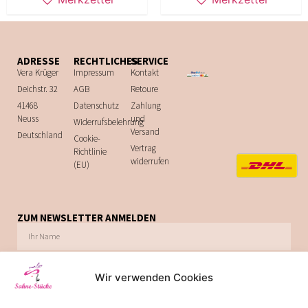
ADRESSE
RECHTLICHES
SERVICE
Vera Krüger
Impressum
Kontakt
Deichstr. 32
AGB
Retoure
41468
Datenschutz
Zahlung
Neuss
und
Widerrufsbelehrung
Versand
Deutschland
Cookie-
Vertrag
Richtlinie
widerrufen
(EU)
ZUM NEWSLETTER ANMELDEN
Wir verwenden Cookies
Ich möchte zukünftig über Trends, Schnäppchen, Gutscheine, Aktionen und