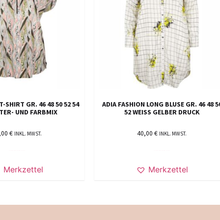
-SHIRT GR. 46 48 50 52 54
ADIA FASHION LONG BLUSE GR. 46 48 5
TER- UND FARBMIX
52 WEISS GELBER DRUCK
,00
€
40,00
€
INKL. MWST.
INKL. MWST.
AUSFÜHRUNG WÄHLEN
AUSFÜHRUNG WÄHLEN
Merkzettel
Merkzettel