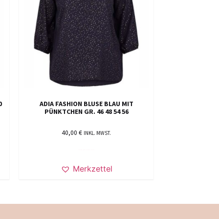
0
ADIA FASHION BLUSE BLAU MIT
PÜNKTCHEN GR. 46 48 54 56
40,00
€
INKL. MWST.
AUSFÜHRUNG WÄHLEN
Merkzettel