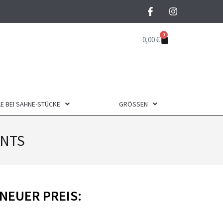
0
0,00
€
E BEI SAHNE-STÜCKE
GRÖSSEN
ANTS
NEUER PREIS: