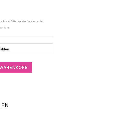
tschland. Bitte beachten Sie, dass es bei
men kann.
 WARENKORB
LEN