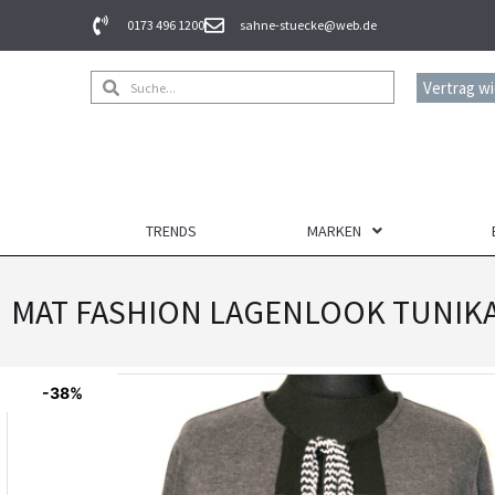
0173 496 1200
sahne-stuecke@web.de
Vertrag w
TRENDS
MARKEN
MAT FASHION LAGENLOOK TUNIKA 
-38%