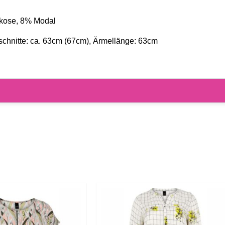
skose, 8% Modal
chnitte: ca. 63cm (67cm), Ärmellänge: 63cm