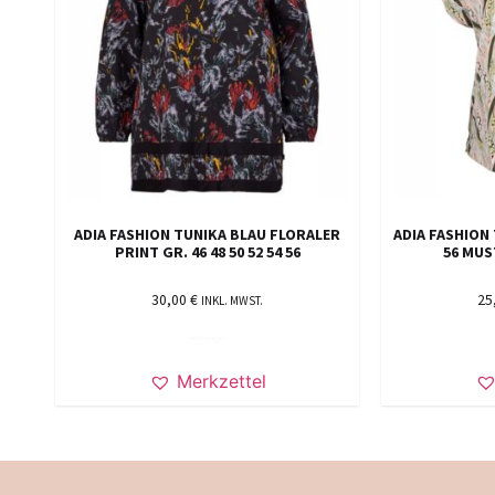
ADIA FASHION TUNIKA BLAU FLORALER
ADIA FASHION T
PRINT GR. 46 48 50 52 54 56
56 MUS
30,00
€
25
INKL. MWST.
AUSFÜHRUNG WÄHLEN
Merkzettel