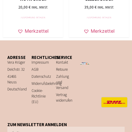
20,00
€
39,00
€
INKL. MWST.
INKL. MWST.
AUSFÜHRUNG WÄHLEN
AUSFÜHRUNG WÄHLEN
Merkzettel
Merkzettel
ADRESSE
RECHTLICHES
SERVICE
Vera Krüger
Impressum
Kontakt
Deichstr. 32
AGB
Retoure
41468
Datenschutz
Zahlung
Neuss
und
Widerrufsbelehrung
Versand
Deutschland
Cookie-
Vertrag
Richtlinie
widerrufen
(EU)
ZUM NEWSLETTER ANMELDEN