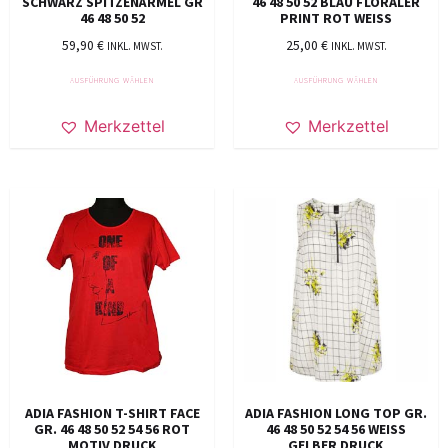
SCHWARZ SPITZENÄRMEL GR
46 48 50 52 BLAU FLORALER
46 48 50 52
PRINT ROT WEISS
59,90
€
25,00
€
INKL. MWST.
INKL. MWST.
AUSFÜHRUNG WÄHLEN
AUSFÜHRUNG WÄHLEN
Merkzettel
Merkzettel
ADIA FASHION T-SHIRT FACE
ADIA FASHION LONG TOP GR.
GR. 46 48 50 52 54 56 ROT
46 48 50 52 54 56 WEISS G
MOTIV DRUCK
ELBER DRUCK