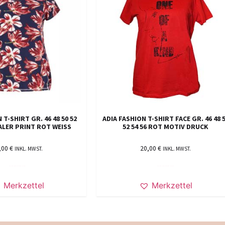
 T-SHIRT GR. 46 48 50 52
ADIA FASHION T-SHIRT FACE GR. 46 48 
LER PRINT ROT WEISS
52 54 56 ROT MOTIV DRUCK
,00
€
20,00
€
INKL. MWST.
INKL. MWST.
AUSFÜHRUNG WÄHLEN
AUSFÜHRUNG WÄHLEN
Merkzettel
Merkzettel