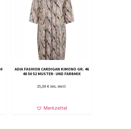
50
ADIA FASHION CARDIGAN KIMONO GR. 46
48 50 52 MUSTER- UND FARBMIX
35,00
€
INKL. MWST.
AUSFÜHRUNG WÄHLEN
Merkzettel