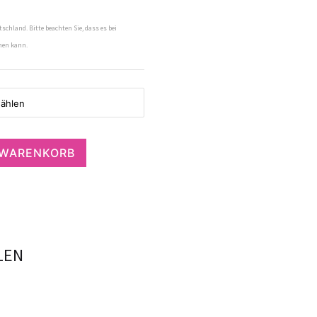
tschland. Bitte beachten Sie, dass es bei
men kann.
 WARENKORB
LEN