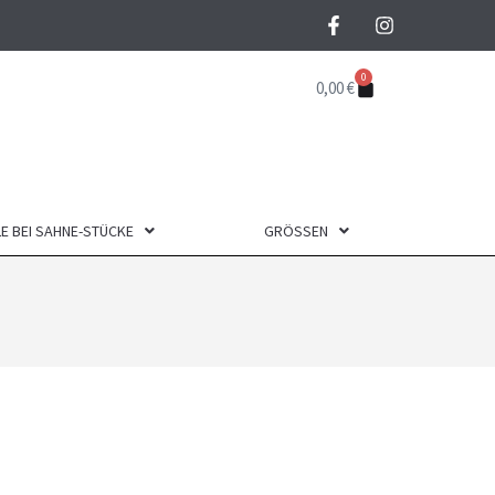
0
0,00
€
E BEI SAHNE-STÜCKE
GRÖSSEN