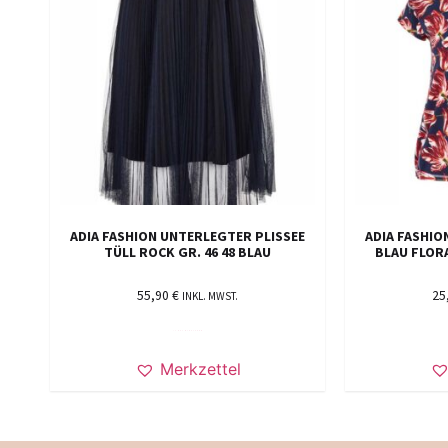
ADIA FASHION UNTERLEGTER PLISSEE
ADIA FASHION
TÜLL ROCK GR. 46 48 BLAU
BLAU FLORA
55,90
€
25
INKL. MWST.
IN DEN WARENKORB
Merkzettel