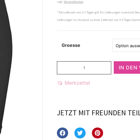
zzgl.
Versandkosten
* Die Lieferzeit von 2-3 Tagen gilt für Lieferungen innerhalb Deu
Lieferungen ins Ausland zu einer Lieferzeit von 3-5 Tagen kom
Groesse
IN DEN
Merkzettel
JETZT MIT FREUNDEN TEI