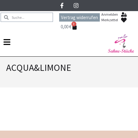
Anmelden
Vertrag widerrufen
Merkzettel
0
0,00
€
ACQUA&LIMONE