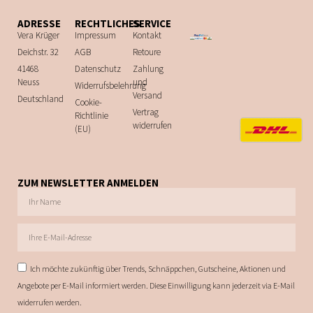
ADRESSE
RECHTLICHES
SERVICE
Vera Krüger
Impressum
Kontakt
Deichstr. 32
AGB
Retoure
41468
Datenschutz
Zahlung
Neuss
und
Widerrufsbelehrung
Versand
Deutschland
Cookie-
Vertrag
Richtlinie
widerrufen
(EU)
ZUM NEWSLETTER ANMELDEN
Ich möchte zukünftig über Trends, Schnäppchen, Gutscheine, Aktionen und
Angebote per E-Mail informiert werden. Diese Einwilligung kann jederzeit via E-Mail
widerrufen werden.