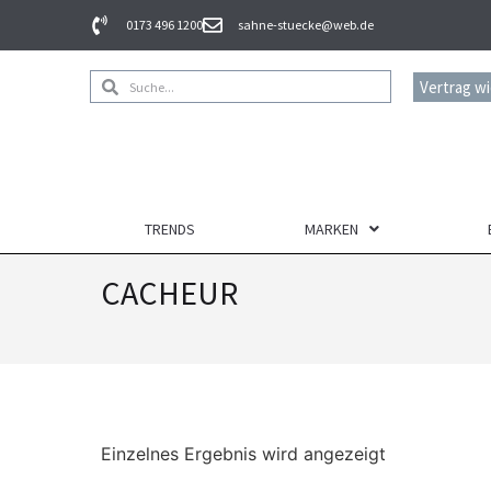
0173 496 1200
sahne-stuecke@web.de
Vertrag w
TRENDS
MARKEN
CACHEUR
Einzelnes Ergebnis wird angezeigt