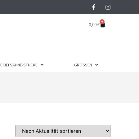
0
0,00
€
E BEI SAHNE-STÜCKE
GRÖSSEN