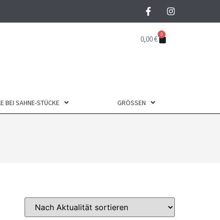
0
0,00
€
E BEI SAHNE-STÜCKE
GRÖSSEN