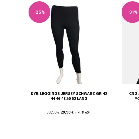
-25%
-31%
DYB LEGGINGS JERSEY SCHWARZ GR 42
CNG 
44 46 48 50 52 LANG
P
39,90
€
29,90
€
inkl. MwSt.