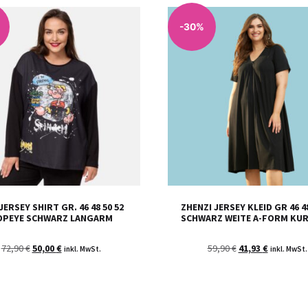
-30%
JERSEY SHIRT GR. 46 48 50 52
ZHENZI JERSEY KLEID GR 46 48
OPEYE SCHWARZ LANGARM
SCHWARZ WEITE A-FORM KU
72,90
€
50,00
€
59,90
€
41,93
€
inkl. MwSt.
inkl. MwSt.