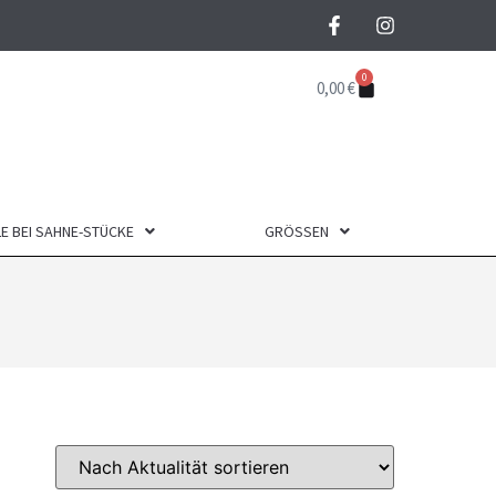
0
0,00
€
E BEI SAHNE-STÜCKE
GRÖSSEN