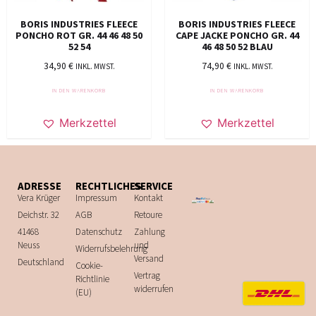
BORIS INDUSTRIES FLEECE
BORIS INDUSTRIES FLEECE
PONCHO ROT GR. 44 46 48 50
CAPE JACKE PONCHO GR. 44
52 54
46 48 50 52 BLAU
34,90
€
74,90
€
INKL. MWST.
INKL. MWST.
IN DEN WARENKORB
IN DEN WARENKORB
Merkzettel
Merkzettel
ADRESSE
RECHTLICHES
SERVICE
Vera Krüger
Impressum
Kontakt
Deichstr. 32
AGB
Retoure
41468
Datenschutz
Zahlung
Neuss
und
Widerrufsbelehrung
Versand
Deutschland
Cookie-
Vertrag
Richtlinie
widerrufen
(EU)