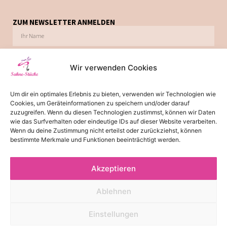
ZUM NEWSLETTER ANMELDEN
Wir verwenden Cookies
Ich möchte zukünftig über Trends, Schnäppchen, Gutscheine, Aktionen und
Um dir ein optimales Erlebnis zu bieten, verwenden wir Technologien wie
Angebote per E-Mail informiert werden. Diese Einwilligung kann jederzeit via E-Mail
Cookies, um Geräteinformationen zu speichern und/oder darauf
widerrufen werden.
zuzugreifen. Wenn du diesen Technologien zustimmst, können wir Daten
wie das Surfverhalten oder eindeutige IDs auf dieser Website verarbeiten.
JETZT ABONNIEREN
Wenn du deine Zustimmung nicht erteilst oder zurückziehst, können
bestimmte Merkmale und Funktionen beeinträchtigt werden.
Akzeptieren
*
Die Lieferzeit von 2-3 Tagen gilt für Lieferungen innerhalb
Deutschland. Bitte beachten Sie, dass es bei Lieferungen ins Ausland
Ablehnen
zu einer Lieferzeit von 3-5 Tagen kommen kann.
© 2026 - Alle Rechte reserviert
Einstellungen