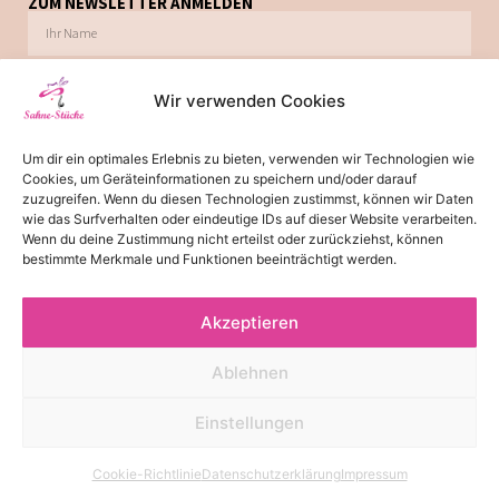
ZUM NEWSLETTER ANMELDEN
Wir verwenden Cookies
Ich möchte zukünftig über Trends, Schnäppchen, Gutscheine, Aktionen und
Um dir ein optimales Erlebnis zu bieten, verwenden wir Technologien wie
Angebote per E-Mail informiert werden. Diese Einwilligung kann jederzeit via E-Mail
Cookies, um Geräteinformationen zu speichern und/oder darauf
widerrufen werden.
zuzugreifen. Wenn du diesen Technologien zustimmst, können wir Daten
wie das Surfverhalten oder eindeutige IDs auf dieser Website verarbeiten.
JETZT ABONNIEREN
Wenn du deine Zustimmung nicht erteilst oder zurückziehst, können
bestimmte Merkmale und Funktionen beeinträchtigt werden.
Akzeptieren
*
Die Lieferzeit von 2-3 Tagen gilt für Lieferungen innerhalb
Deutschland. Bitte beachten Sie, dass es bei Lieferungen ins Ausland
Ablehnen
zu einer Lieferzeit von 3-5 Tagen kommen kann.
© 2026 - Alle Rechte reserviert
Einstellungen
Cookie-Richtlinie
Datenschutzerklärung
Impressum