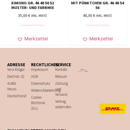
KIMONO GR. 46 48 50 52
MIT PÜNKTCHEN GR. 46 48 54
MUSTER- UND FARBMIX
56
35,00
€
40,00
€
INKL. MWST.
INKL. MWST.
AUSFÜHRUNG WÄHLEN
AUSFÜHRUNG WÄHLEN
Merkzettel
Merkzettel
ADRESSE
RECHTLICHES
SERVICE
Vera Krüger
Impressum
Kontakt
Deichstr. 32
AGB
Retoure
41468
Datenschutz
Zahlung
Neuss
und
Widerrufsbelehrung
Versand
Deutschland
Cookie-
Vertrag
Richtlinie
widerrufen
(EU)