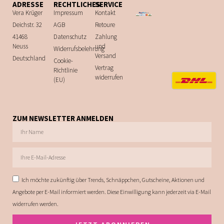
ADRESSE
RECHTLICHES
SERVICE
Vera Krüger
Impressum
Kontakt
Deichstr. 32
AGB
Retoure
41468
Datenschutz
Zahlung
Neuss
und
Widerrufsbelehrung
Versand
Deutschland
Cookie-
Vertrag
Richtlinie
widerrufen
(EU)
ZUM NEWSLETTER ANMELDEN
Ich möchte zukünftig über Trends, Schnäppchen, Gutscheine, Aktionen und
Angebote per E-Mail informiert werden. Diese Einwilligung kann jederzeit via E-Mail
widerrufen werden.